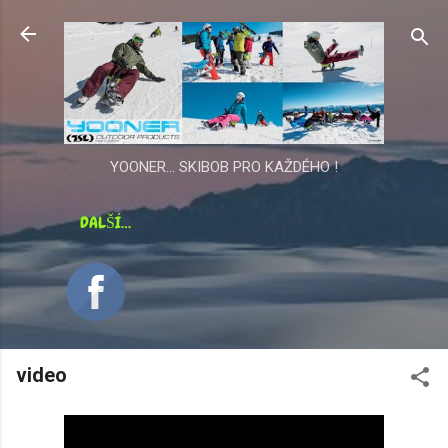
Přeskočit na hlavní obsah
YOONER... SKIBOB PRO KAŽDÉHO !
DALŠÍ…
video