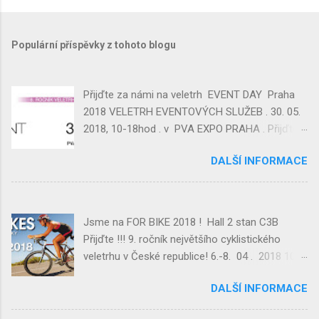
Populární příspěvky z tohoto blogu
Přijďte za námi na veletrh EVENT DAY Praha
2018 VELETRH EVENTOVÝCH SLUŽEB . 30. 05.
2018, 10-18hod . v PVA EXPO PRAHA . Přijďte
se podívat na náš stánek, kde budeme
DALŠÍ INFORMACE
prezentovat novinku v ČR Laser – Trap ----
GolfTRAP ---- Yooner TRAP Party ---- a
můžete si střelbu ZDARMA vyzkoušet !
Najdete nás v hale 2 , C 08
Jsme na FOR BIKE 2018 ! Hall 2 stan C3B
http://eventday.cz/vystavovatel/voucher?
Přijďte !!! 9. ročník největšího cyklistického
v=c94d712fb913fa690631345713cdbb58
veletrhu v České republice! 6.-8. 04 . 2018 10–
Nemáte ještě vstupenku? Stáhněte si od nás
18 hod Nedele 10-16 hod Prezentace
čestnou vstupenku. Těšíme se na vás! Tým
DALŠÍ INFORMACE
www.Yooner.cz Hillstrike Snowtrikes.com
Laser-Trap
Přijďte !!! PVA EXPO PRAHA Beranových 667,