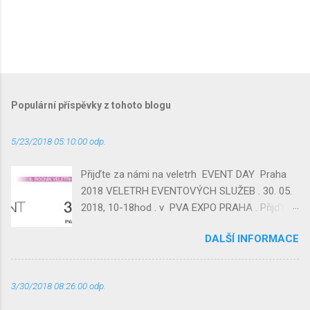
Populární příspěvky z tohoto blogu
5/23/2018 05:10:00 odp.
Přijďte za námi na veletrh EVENT DAY Praha
2018 VELETRH EVENTOVÝCH SLUŽEB . 30. 05.
2018, 10-18hod . v PVA EXPO PRAHA . Přijďte
se podívat na náš stánek, kde budeme
DALŠÍ INFORMACE
prezentovat novinku v ČR Laser – Trap ----
GolfTRAP ---- Yooner TRAP Party ---- a
můžete si střelbu ZDARMA vyzkoušet !
3/30/2018 08:26:00 odp.
Najdete nás v hale 2 , C 08
http://eventday.cz/vystavovatel/voucher?