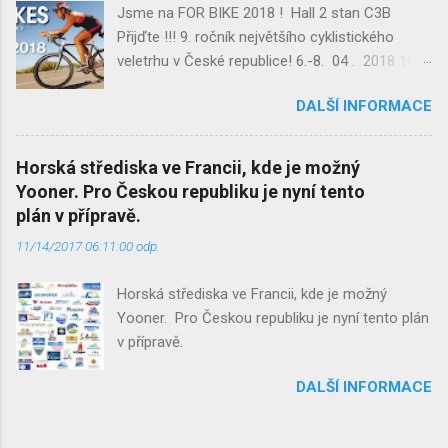
Jsme na FOR BIKE 2018 ! Hall 2 stan C3B
v=c94d712fb913fa690631345713cdbb58
Přijďte !!! 9. ročník největšího cyklistického
Nemáte ještě vstupenku? Stáhněte si od nás
veletrhu v České republice! 6.-8. 04 . 2018 10–
čestnou vstupenku. Těšíme se na vás! Tým
18 hod Nedele 10-16 hod Prezentace
Laser-Trap
DALŠÍ INFORMACE
www.Yooner.cz Hillstrike Snowtrikes.com
Přijďte !!! PVA EXPO PRAHA Beranových 667,
199 00 Prague www.FORBIKES.cz
Horská střediska ve Francii, kde je možný
Yooner. Pro Českou republiku je nyní tento
plán v přípravě.
11/14/2017 06:11:00 odp.
Horská střediska ve Francii, kde je možný
Yooner. Pro Českou republiku je nyní tento plán
v přípravě.
DALŠÍ INFORMACE