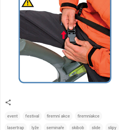
event
festival
firemní akce
firemníakce
lasertrap
lyže
seminaře
skibob
slide
slipy