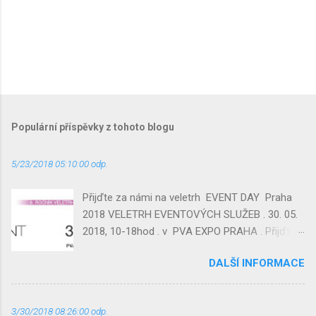
Populární příspěvky z tohoto blogu
5/23/2018 05:10:00 odp.
Přijďte za námi na veletrh EVENT DAY Praha
2018 VELETRH EVENTOVÝCH SLUŽEB . 30. 05.
2018, 10-18hod . v PVA EXPO PRAHA . Přijďte
se podívat na náš stánek, kde budeme
DALŠÍ INFORMACE
prezentovat novinku v ČR Laser – Trap ----
GolfTRAP ---- Yooner TRAP Party ---- a
můžete si střelbu ZDARMA vyzkoušet !
3/30/2018 08:26:00 odp.