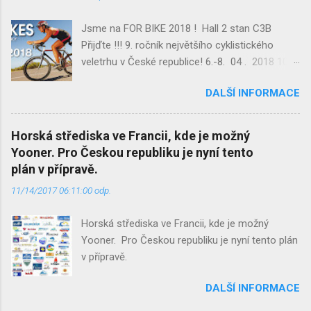
Najdete nás v hale 2 , C 08
http://eventday.cz/vystavovatel/voucher?
Jsme na FOR BIKE 2018 ! Hall 2 stan C3B
v=c94d712fb913fa690631345713cdbb58
Přijďte !!! 9. ročník největšího cyklistického
Nemáte ještě vstupenku? Stáhněte si od nás
veletrhu v České republice! 6.-8. 04 . 2018 10–
čestnou vstupenku. Těšíme se na vás! Tým
18 hod Nedele 10-16 hod Prezentace
Laser-Trap
DALŠÍ INFORMACE
www.Yooner.cz Hillstrike Snowtrikes.com
Přijďte !!! PVA EXPO PRAHA Beranových 667,
199 00 Prague www.FORBIKES.cz
Horská střediska ve Francii, kde je možný
Yooner. Pro Českou republiku je nyní tento
plán v přípravě.
11/14/2017 06:11:00 odp.
Horská střediska ve Francii, kde je možný
Yooner. Pro Českou republiku je nyní tento plán
v přípravě.
DALŠÍ INFORMACE