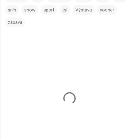
sníh
snow
sport
tsl
Výstava
yooner
zábava
K
o
m
e
n
t
á
ř
e